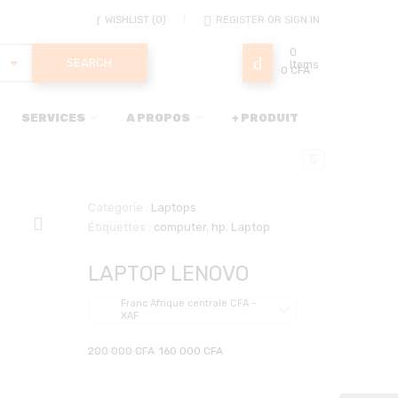
WISHLIST
0
REGISTER OR SIGN IN
0
Items
0
CFA
SERVICES
A PROPOS
+ PRODUIT
Catégorie :
Laptops
Étiquettes :
computer
,
hp
,
Laptop
LAPTOP LENOVO
Franc Afrique centrale CFA -
XAF
Le
Le
200 000
CFA
160 000
CFA
prix
prix