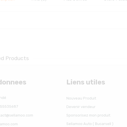
ed Products
donnees
Liens utiles
undé
Nouveau Produit
 655535687
Devenir vendeur
ntact@sellamoo.com
Sponsorisez mon produit
Sellamoo Auto ( Bucarsell )
llamoo.com