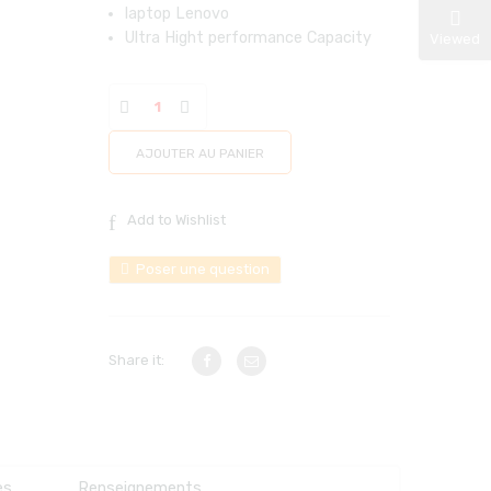
initial
actuel
laptop Lenovo
Ultra Hight performance Capacity
Viewed
était :
est :
200
160
000 CFA.
000 CFA.
AJOUTER AU PANIER
Add to Wishlist
Poser une question
Share it:
es
Renseignements