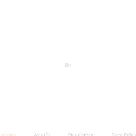
cription
Avis (0)
Plus d'offres
Store Polici