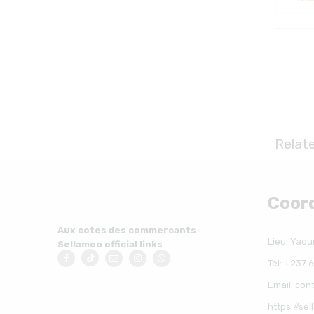
Relat
Coor
Aux cotes des commercants
Lieu: Yao
Sellamoo official links
Tel: +237
Email: co
https://se